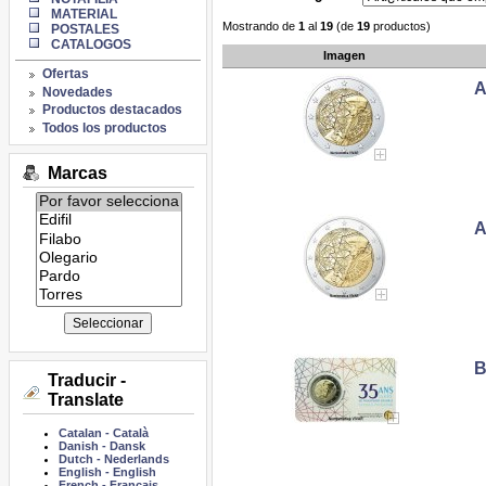
MATERIAL
Mostrando de
1
al
19
(de
19
productos)
POSTALES
CATALOGOS
Imagen
Ofertas
A
Novedades
Productos destacados
Todos los productos
Marcas
Listado
de
A
marcas:
B
Traducir -
Translate
Catalan
-
Català
Danish
-
Dansk
Dutch
-
Nederlands
English
-
English
French
-
Français