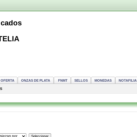
ficados
TELIA
OFERTA
ONZAS DE PLATA
FNMT
SELLOS
MONEDAS
NOTAFILIA
S