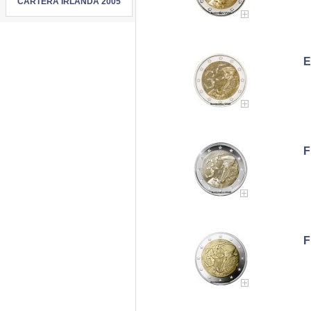
CARTERA IRLANDA 2005
E
F
F