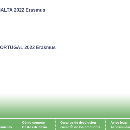
ALTA 2022 Erasmus
ORTUGAL 2022 Erasmus
Cómo comprar
Garantía de devolución
Aviso legal
cimiento
Gastos de envío
Garantía de los productos
Accesibilida