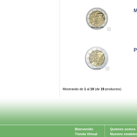
M
P
Mostrando de
1
al
19
(de
19
productos)
Bienvenido
Quienes somos
Tienda Virtual
Nuestro estable