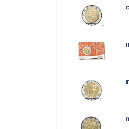
G
H
I
I