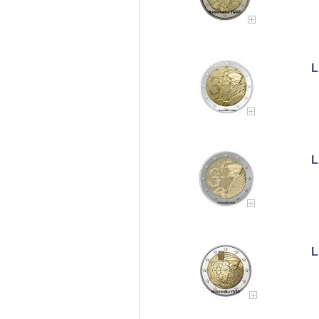
L
L
L