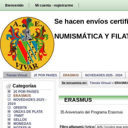
Pasar
Bienvenido
Mi cuenta - registrarme
directamente
al
contenido
Se hacen envíos certi
NUMISMÁTICA Y FILA
Tienda Virtual
2€ POR PAISES
ERASMUS
NOVEDADES 2025 - 2024
Se encuentra en:
Tienda Virtual
::
ERASMU
Categorías
2€ POR PAISES
ERASMUS
ERASMUS
NOVEDADES 2025 -
2024
OFERTA
ONZAS DE PLATA
35 Aniversario del Programa Erasmus
FNMT
SELLOS
MONEDAS
Filtro alfanumï¿½rico:
NOTAFILIA