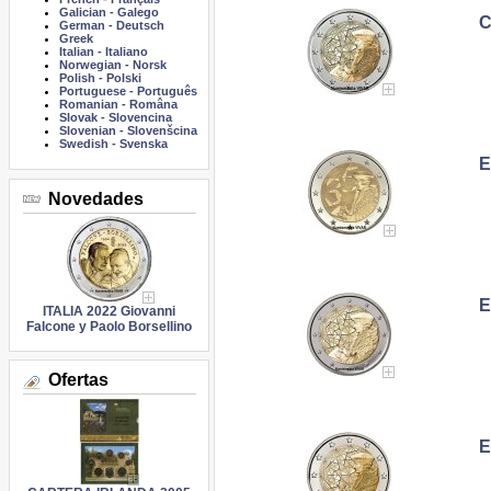
Galician
-
Galego
C
German
-
Deutsch
Greek
Italian
-
Italiano
Norwegian
-
Norsk
Polish
-
Polski
Portuguese
-
Português
Romanian
-
Româna
Slovak
-
Slovencina
Slovenian
-
Slovenšcina
Swedish
-
Svenska
E
Novedades
E
ITALIA 2022 Giovanni
Falcone y Paolo Borsellino
Ofertas
E