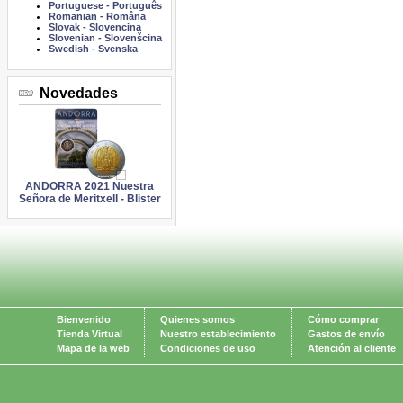
Portuguese
-
Português
Romanian
-
Româna
Slovak
-
Slovencina
Slovenian
-
Slovenšcina
Swedish
-
Svenska
Novedades
ANDORRA 2021 Nuestra
Señora de Meritxell - Blister
Bienvenido
Quienes somos
Cómo comprar
Tienda Virtual
Nuestro establecimiento
Gastos de envío
Mapa de la web
Condiciones de uso
Atención al cliente