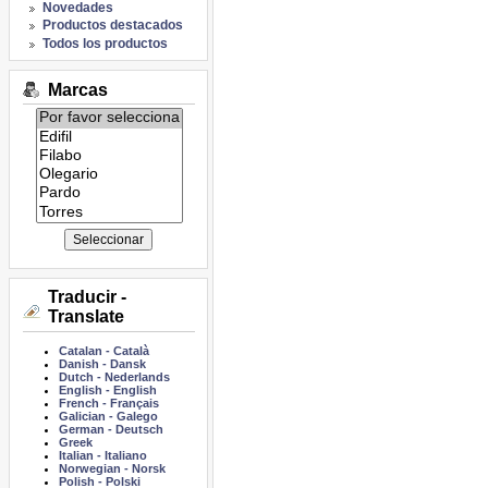
Novedades
Productos destacados
Todos los productos
Marcas
Listado
de
marcas:
Traducir -
Translate
Catalan
-
Català
Danish
-
Dansk
Dutch
-
Nederlands
English
-
English
French
-
Français
Galician
-
Galego
German
-
Deutsch
Greek
Italian
-
Italiano
Norwegian
-
Norsk
Polish
-
Polski