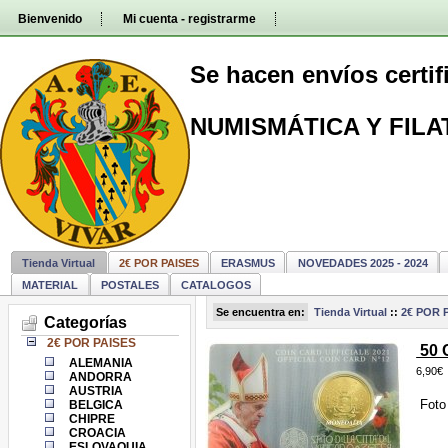
Pasar
Bienvenido
Mi cuenta - registrarme
directamente
al
contenido
Se hacen envíos certi
NUMISMÁTICA Y FILA
Tienda Virtual
2€ POR PAISES
ERASMUS
NOVEDADES 2025 - 2024
MATERIAL
POSTALES
CATALOGOS
Se encuentra en:
Tienda Virtual
::
2€ POR 
Categorías
2€ POR PAISES
50 
ALEMANIA
6,90€
ANDORRA
AUSTRIA
Foto 
BELGICA
CHIPRE
CROACIA
ESLOVAQUIA