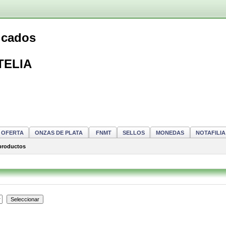
ficados
TELIA
OFERTA
ONZAS DE PLATA
FNMT
SELLOS
MONEDAS
NOTAFILIA
productos