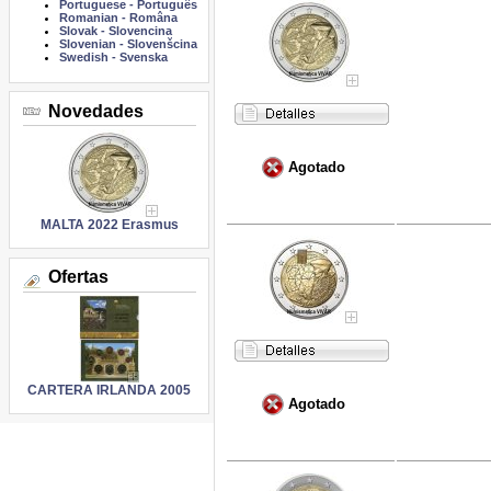
Portuguese
-
Português
Romanian
-
Româna
Slovak
-
Slovencina
Slovenian
-
Slovenšcina
Swedish
-
Svenska
Novedades
Agotado
MALTA 2022 Erasmus
Ofertas
CARTERA IRLANDA 2005
Agotado