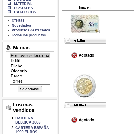
MATERIAL
Imagen
POSTALES
CATALOGOS
Ofertas
Novedades
Productos destacados
Todos los productos
Marcas
Agotado
Listado
de
marcas:
Los más
vendidos
CARTERA
Agotado
BELGICA 2003
CARTERA ESPAÑA
1999 EUROS