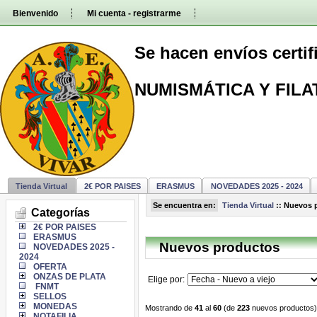
Pasar
Bienvenido
Mi cuenta - registrarme
directamente
al
contenido
Se hacen envíos certi
NUMISMÁTICA Y FILA
Tienda Virtual
2€ POR PAISES
ERASMUS
NOVEDADES 2025 - 2024
Se encuentra en:
Tienda Virtual
::
Nuevos 
Categorías
2€ POR PAISES
ERASMUS
Nuevos productos
NOVEDADES 2025 -
2024
OFERTA
ONZAS DE PLATA
Elige por:
FNMT
SELLOS
MONEDAS
Mostrando de
41
al
60
(de
223
nuevos productos)
NOTAFILIA