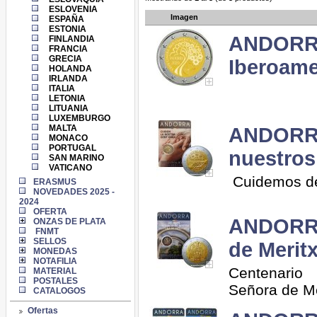
ESLOVENIA
Imagen
ESPAÑA
ESTONIA
ANDORRA
FINLANDIA
FRANCIA
GRECIA
Iberoame
HOLANDA
IRLANDA
ITALIA
LETONIA
LITUANIA
LUXEMBURGO
MALTA
ANDORRA
MONACO
PORTUGAL
nuestros
SAN MARINO
VATICANO
Cuidemos de
ERASMUS
NOVEDADES 2025 -
2024
OFERTA
ANDORRA
ONZAS DE PLATA
FNMT
SELLOS
de Meritxe
MONEDAS
NOTAFILIA
Centenario
MATERIAL
POSTALES
Señora de Me
CATALOGOS
Ofertas