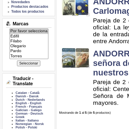
ANDORRA
Novedades
Productos destacados
Carlomag
Todos los productos
Pareja de 2 
Marcas
oficial: La
Listado
de la entrad
de
entre Andorr
marcas:
ANDORRA 
señora d
nuestros
Traducir -
Pareja de 2 
Translate
oficial: Cen
Catalan
-
Català
Señora de M
Danish
-
Dansk
Dutch
-
Nederlands
mayores.
English
-
English
French
-
Français
Galician
-
Galego
Mostrando de
1
al
5
(de
5
productos)
German
-
Deutsch
Greek
Italian
-
Italiano
Norwegian
-
Norsk
Polish
-
Polski