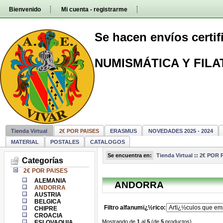
Pasar
Bienvenido
Mi cuenta - registrarme
directamente
al
contenido
Se hacen envíos certi
NUMISMÁTICA Y FILA
Tienda Virtual
2€ POR PAISES
ERASMUS
NOVEDADES 2025 - 2024
MATERIAL
POSTALES
CATALOGOS
Se encuentra en:
Tienda Virtual
::
2€ POR 
Categorías
2€ POR PAISES
ALEMANIA
ANDORRA
ANDORRA
AUSTRIA
BELGICA
Filtro alfanumï¿½rico:
CHIPRE
CROACIA
Mostrando de
1
al
5
(de
5
productos)
ESLOVAQUIA