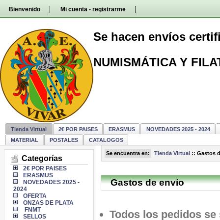
Pasar
Bienvenido
Mi cuenta - registrarme
directamente
al
contenido
Se hacen envíos certi
NUMISMÁTICA Y FILA
Tienda Virtual
2€ POR PAISES
ERASMUS
NOVEDADES 2025 - 2024
MATERIAL
POSTALES
CATALOGOS
Se encuentra en:
Tienda Virtual
::
Gastos d
Categorías
2€ POR PAISES
ERASMUS
Gastos de envío
NOVEDADES 2025 -
2024
OFERTA
ONZAS DE PLATA
FNMT
Todos los pedidos se
SELLOS