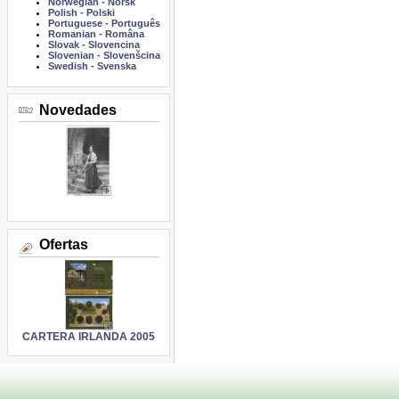
Norwegian
-
Norsk
Polish
-
Polski
Portuguese
-
Português
Romanian
-
Româna
Slovak
-
Slovencina
Slovenian
-
Slovenšcina
Swedish
-
Svenska
Novedades
Ofertas
CARTERA IRLANDA 2005