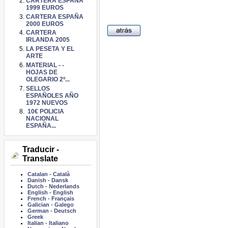
CARTERA ESPAÑA
1999 EUROS
CARTERA ESPAÑA
2000 EUROS
CARTERA
IRLANDA 2005
LA PESETA Y EL
ARTE
MATERIAL - -
HOJAS DE
OLEGARIO 2º...
SELLOS
ESPAÑOLES AÑO
1972 NUEVOS
10€ POLICIA
NACIONAL
ESPAÑA...
Traducir -
Translate
Catalan
-
Català
Danish
-
Dansk
Dutch
-
Nederlands
English
-
English
French
-
Français
Galician
-
Galego
German
-
Deutsch
Greek
Italian
-
Italiano