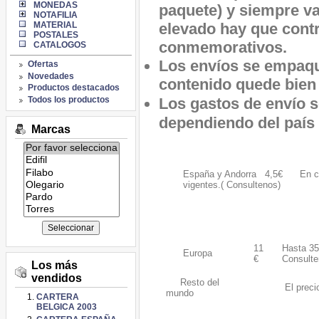
MONEDAS
paquete) y siempre va
NOTAFILIA
elevado hay que contr
MATERIAL
POSTALES
conmemorativos.
CATALOGOS
Los envíos se empaqu
Ofertas
Novedades
contenido quede bien 
Productos destacados
Todos los productos
Los
gastos de envío 
dependiendo del país 
Marcas
Listado
de
España y Andorra 4,5€ En caso 
marcas:
vigentes.( Consultenos)
11
Hasta 35
Europa
€
Consulte
Los más
vendidos
Resto del
El preci
mundo
CARTERA
BELGICA 2003