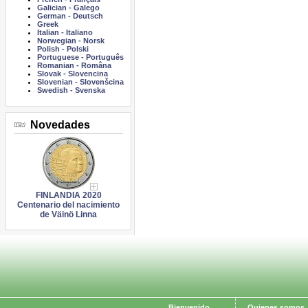
Galician
-
Galego
German
-
Deutsch
Greek
Italian
-
Italiano
Norwegian
-
Norsk
Polish
-
Polski
Portuguese
-
Português
Romanian
-
Româna
Slovak
-
Slovencina
Slovenian
-
Slovenšcina
Swedish
-
Svenska
Novedades
FINLANDIA 2020
Centenario del nacimiento
de Väinö Linna
Bienvenido
Quienes somos