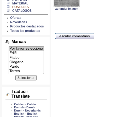
MATERIAL
POSTALES
agrandar imagen
CATALOGOS
Ofertas
Novedades
Productos destacados
Todos los productos
Marcas
Listado
de
marcas:
Traducir -
Translate
Catalan
-
Català
Danish
-
Dansk
Dutch
-
Nederlands
English
-
English
French
-
Français