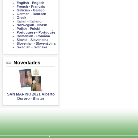
English
-
English
French
-
Français
Galician
-
Galego
German
-
Deutsch
Greek
Italian
-
Italiano
Norwegian
-
Norsk
Polish
-
Polski
Portuguese
-
Português
Romanian
-
Româna
Slovak
-
Slovencina
Slovenian
-
Slovenšcina
Swedish
-
Svenska
Novedades
SAN MARINO 2021 Alberto
Durero - Blister