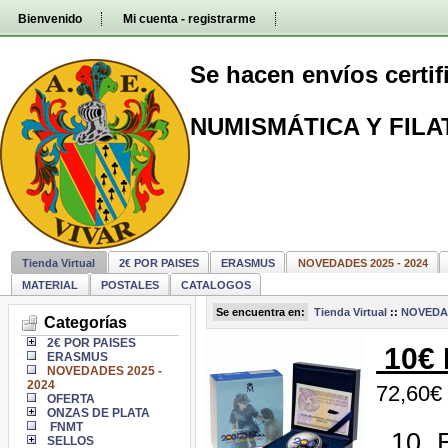
Pasar
Bienvenido
Mi cuenta - registrarme
directamente
al
contenido
Se hacen envíos certi
NUMISMÁTICA Y FILA
Tienda Virtual
2€ POR PAISES
ERASMUS
NOVEDADES 2025 - 2024
MATERIAL
POSTALES
CATALOGOS
Se encuentra en:
Tienda Virtual
::
NOVEDAD
Categorías
2€ POR PAISES
10€ 
ERASMUS
NOVEDADES 2025 -
2024
72,60€
OFERTA
ONZAS DE PLATA
FNMT
10 E
SELLOS