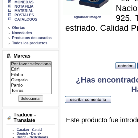
MONEDAS
Nacio
NOTAFILIA
MATERIAL
POSTALES
925. 
agrandar imagen
CATALOGOS
estriado. Calidad P
Ofertas
Novedades
Productos destacados
Todos los productos
Marcas
Listado
de
marcas:
¿Has encontrado
H
Traducir -
Este producto fue introd
Translate
Catalan
-
Català
Danish
-
Dansk
Dutch
-
Nederlands