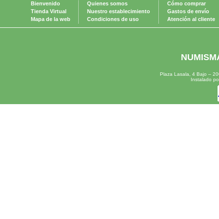
Bienvenido
Quienes somos
Cómo comprar
Tienda Virtual
Nuestro establecimiento
Gastos de envío
Mapa de la web
Condiciones de uso
Atención al cliente
NUMISMÁ
Plaza Lasala, 4 Bajo – 
Instalado p