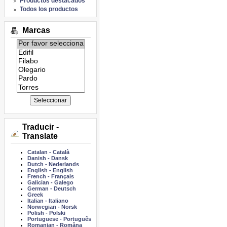
Productos destacados
Todos los productos
Marcas
Listado
de
marcas:
Traducir -
Translate
Catalan
-
Català
Danish
-
Dansk
Dutch
-
Nederlands
English
-
English
French
-
Français
Galician
-
Galego
German
-
Deutsch
Greek
Italian
-
Italiano
Norwegian
-
Norsk
Polish
-
Polski
Portuguese
-
Português
Romanian
-
Româna