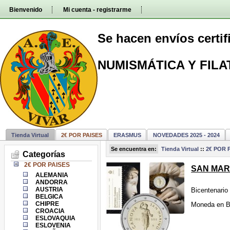
Pasar
Bienvenido
Mi cuenta - registrarme
directamente
al
contenido
Se hacen envíos certi
NUMISMÁTICA Y FILA
Tienda Virtual
2€ POR PAISES
ERASMUS
NOVEDADES 2025 - 2024
Se encuentra en:
Tienda Virtual
::
2€ POR 
Categorías
2€ POR PAISES
SAN MARIN
ALEMANIA
ANDORRA
AUSTRIA
Bicentenario
BELGICA
CHIPRE
Moneda en Bl
CROACIA
ESLOVAQUIA
ESLOVENIA