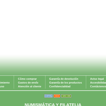
Cómo comprar
Garantía de devolución
Aviso legal
cimiento
Gastos de envío
Garantía de los productos
Accesibilida
 uso
Atención al cliente
Confidencialidad
Contácteno
NUMISMÁTICA Y FILATELIA