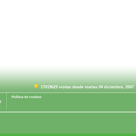
17019629 visitas desde martes 04 diciembre, 2007
Política de cookies
d
s