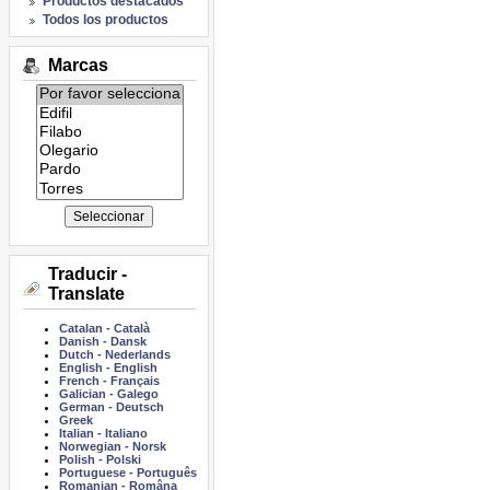
Productos destacados
Todos los productos
Marcas
Listado
de
marcas:
Traducir -
Translate
Catalan
-
Català
Danish
-
Dansk
Dutch
-
Nederlands
English
-
English
French
-
Français
Galician
-
Galego
German
-
Deutsch
Greek
Italian
-
Italiano
Norwegian
-
Norsk
Polish
-
Polski
Portuguese
-
Português
Romanian
-
Româna