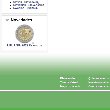
Slovak
-
Slovencina
Slovenian
-
Slovenšcina
Swedish
-
Svenska
Novedades
LITUANIA 2022 Erasmus
Bienvenido
Quienes somos
Tienda Virtual
Nuestro estable
Mapa de la web
Condiciones de