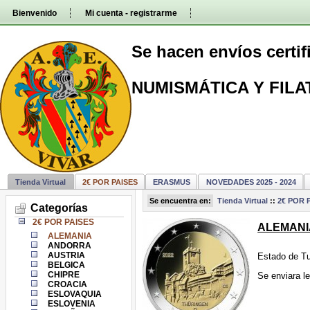
Pasar
Bienvenido
Mi cuenta - registrarme
directamente
al
contenido
Se hacen envíos certi
NUMISMÁTICA Y FILA
Tienda Virtual
2€ POR PAISES
ERASMUS
NOVEDADES 2025 - 2024
Se encuentra en:
Tienda Virtual
::
2€ POR 
Categorías
2€ POR PAISES
ALEMANIA 
ALEMANIA
ANDORRA
AUSTRIA
Estado de Tu
BELGICA
CHIPRE
Se enviara le
CROACIA
ESLOVAQUIA
ESLOVENIA