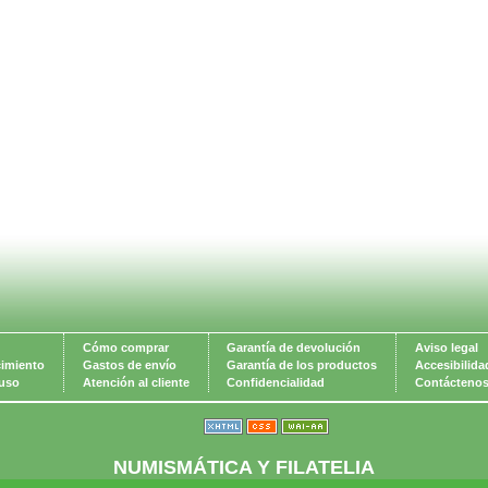
Cómo comprar
Garantía de devolución
Aviso legal
cimiento
Gastos de envío
Garantía de los productos
Accesibilida
 uso
Atención al cliente
Confidencialidad
Contácteno
NUMISMÁTICA Y FILATELIA