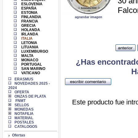
30 an
ESLOVENIA
Falco
ESPAÑA
ESTONIA
FINLANDIA
agrandar imagen
FRANCIA
GRECIA
HOLANDA
IRLANDA
ITALIA
LETONIA
LITUANIA
LUXEMBURGO
MALTA
¿Has encontrado
MONACO
PORTUGAL
SAN MARINO
H
VATICANO
ERASMUS
NOVEDADES 2025 -
2024
OFERTA
ONZAS DE PLATA
Este producto fue intr
FNMT
SELLOS
MONEDAS
NOTAFILIA
MATERIAL
POSTALES
CATALOGOS
Ofertas