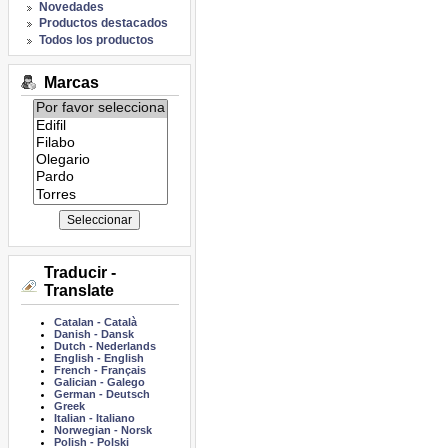
Novedades
Productos destacados
Todos los productos
Marcas
Listado
de
marcas:
Traducir -
Translate
Catalan
-
Català
Danish
-
Dansk
Dutch
-
Nederlands
English
-
English
French
-
Français
Galician
-
Galego
German
-
Deutsch
Greek
Italian
-
Italiano
Norwegian
-
Norsk
Polish
-
Polski