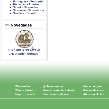
Portuguese
-
Português
Romanian
-
Româna
Slovak
-
Slovencina
Slovenian
-
Slovenšcina
Swedish
-
Svenska
Novedades
LUXEMBURGO 2021 40
aniversario - Gofrado -
Bienvenido
Quienes somos
Cómo comprar
Tienda Virtual
Nuestro establecimiento
Gastos de envío
Mapa de la web
Condiciones de uso
Atención al cliente