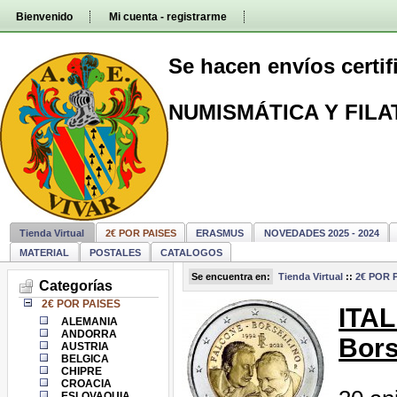
Pasar
Bienvenido
Mi cuenta - registrarme
directamente
al
contenido
Se hacen envíos certi
NUMISMÁTICA Y FILA
Tienda Virtual
2€ POR PAISES
ERASMUS
NOVEDADES 2025 - 2024
MATERIAL
POSTALES
CATALOGOS
Se encuentra en:
Tienda Virtual
::
2€ POR 
Categorías
2€ POR PAISES
ITAL
ALEMANIA
ANDORRA
Bors
AUSTRIA
BELGICA
CHIPRE
CROACIA
ESLOVAQUIA