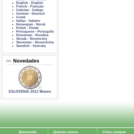
English
-
English
French
-
Français
Galician
-
Galego
German
-
Deutsch
Greek
Italian
-
Italiano
Norwegian
-
Norsk
Polish
-
Polski
Portuguese
-
Português
Romanian
-
Româna
Slovak
-
Slovencina
Slovenian
-
Slovenšcina
Swedish
-
Svenska
Novedades
ESLOVENIA 2021 Museo
Bienvenido
Quienes somos
Cómo comprar