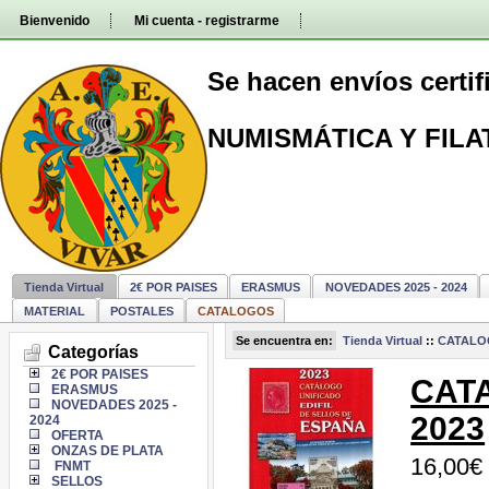
Pasar
Bienvenido
Mi cuenta - registrarme
directamente
al
contenido
Se hacen envíos certi
NUMISMÁTICA Y FILA
Tienda Virtual
2€ POR PAISES
ERASMUS
NOVEDADES 2025 - 2024
MATERIAL
POSTALES
CATALOGOS
Se encuentra en:
Tienda Virtual
::
CATALO
Categorías
2€ POR PAISES
CAT
ERASMUS
NOVEDADES 2025 -
2023
2024
OFERTA
ONZAS DE PLATA
16,00€
FNMT
SELLOS