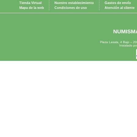
Tienda Virtual
Nuestro establecimiento
Gastos de envío
Mapa de la web
Condiciones de uso
Atención al cliente
NUMISMÁ
Plaza Lasala, 4 Bajo – 
Instalado p