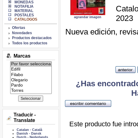
MONEDAS
Catal
NOTAFILIA
MATERIAL
POSTALES
2023
agrandar imagen
CATALOGOS
Ofertas
Nueva edición, revis
Novedades
Productos destacados
Todos los productos
Marcas
Listado
de
marcas:
¿Has encontrado
H
Traducir -
Translate
Este producto fue intro
Catalan
-
Català
Danish
-
Dansk
Dutch
-
Nederlands